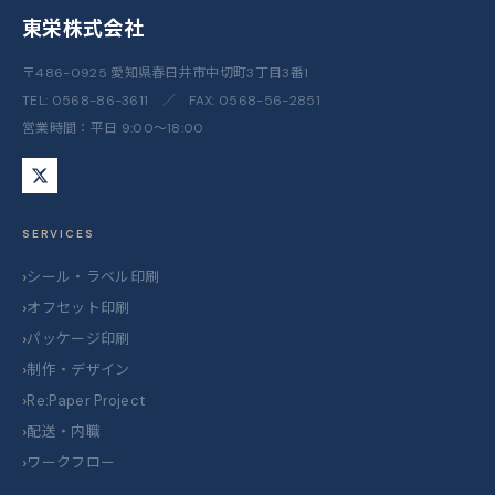
東栄株式会社
〒486-0925 愛知県春日井市中切町3丁目3番1
TEL:
0568-86-3611
／ FAX: 0568-56-2851
営業時間：平日 9:00〜18:00
SERVICES
シール・ラベル印刷
オフセット印刷
パッケージ印刷
制作・デザイン
Re:Paper Project
配送・内職
ワークフロー