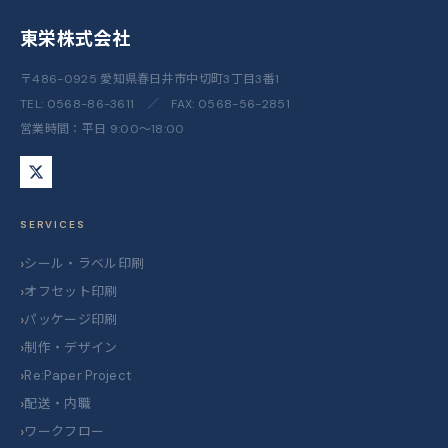
東栄株式会社
〒486-0925 愛知県春日井市中切町3丁目3番1
TEL:
0568-86-3611
／ FAX: 0568-56-2851
営業時間：平日 9:00〜18:00
SERVICES
シール・ラベル印刷
オフセット印刷
パッケージ印刷
制作・デザイン
Re:Paper Project
配送・内職
ワークフロー