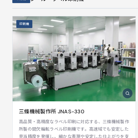
印刷機
三條機械製作所 JNAS-330
高品質・高精度なラベル印刷に対応する、三條機械製作
所製の間欠輪転ラベル印刷機です。高速域でも安定した
見当精度を発揮し、細かな表現や安定した仕上がりを支