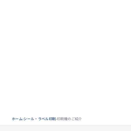
東栄株式会社
SEAL & LABEL PRINTING
EQUIPMENT / LABEL
シール・ラベル印
16台の印刷機と充実した検査・加工設備で、高品質な
をお届けします。
ホーム
›
シール・ラベル印刷
›
印刷機のご紹介