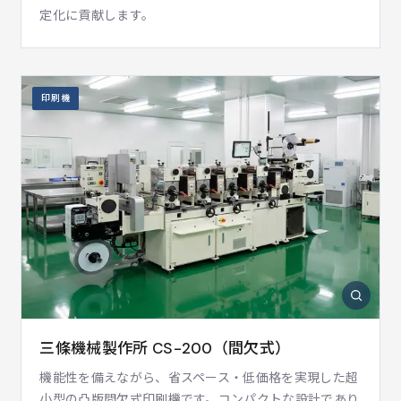
定化に貢献します。
印刷機
三條機械製作所 CS-200（間欠式）
機能性を備えながら、省スペース・低価格を実現した超
小型の凸版間欠式印刷機です。コンパクトな設計であり