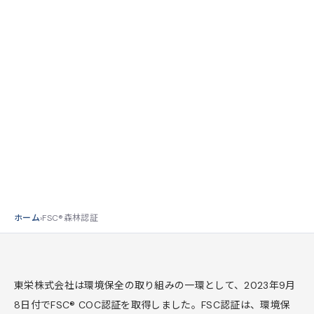
東栄株式会社
COMPANY INITIATIVES
FSC®/CoC認証取得のお知らせ
責任ある森林資源の利用を支えるFSC®/CoC認証を取得し
ました。
ホーム
›
FSC®森林認証
東栄株式会社は環境保全の取り組みの一環として、2023年9月
8日付でFSC® COC認証を取得しました。FSC認証は、環境保