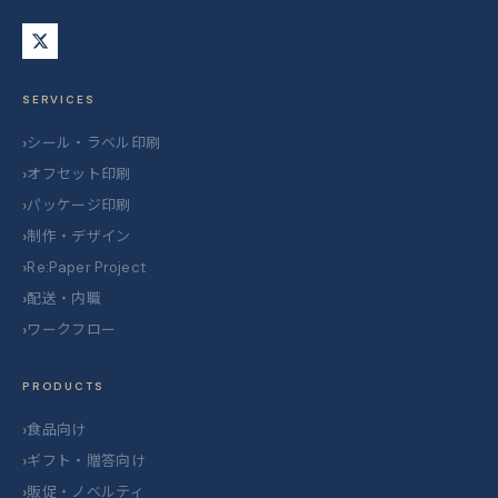
SERVICES
シール・ラベル印刷
オフセット印刷
パッケージ印刷
制作・デザイン
Re:Paper Project
配送・内職
ワークフロー
PRODUCTS
食品向け
ギフト・贈答向け
販促・ノベルティ